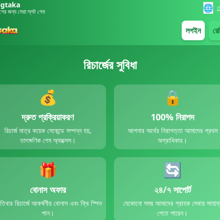
igtaka
🌐
দ
শের জন্য সেরা স্লট গেম
লগইন
রেজ
রিচার্জের সুবিধা
💰
🔒
দ্রুত প্রক্রিয়াকরণ
100% নিরাপদ
রিচার্জ মাত্র কয়েক সেকেন্ডে সম্পন্ন হয়,
আপনার অর্থের নিরাপত্তা আমাদের প্রথম
তাৎক্ষণিক গেম অ্যাক্সেস।
অগ্রাধিকার।
🎁
🔄
বোনাস অফার
২৪/৭ সাপোর্ট
রতিবার রিচার্জে আকর্ষণীয় বোনাস এবং ফ্রি স্পিন
যেকোনো সময় আমাদের গ্রাহক সেবায় সাহায্
পান।
পেতে পারেন।