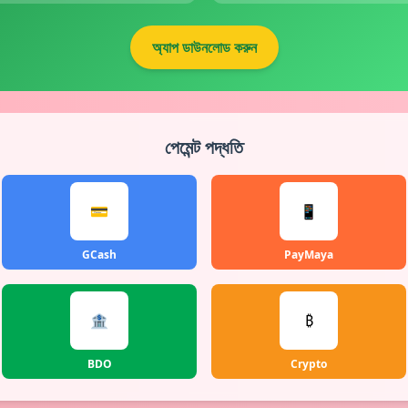
অ্যাপ ডাউনলোড করুন
পেমেন্ট পদ্ধতি
💳
📱
GCash
PayMaya
🏦
₿
BDO
Crypto