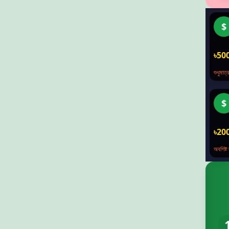
$
৳50
শুধুমাত্
$
৳20
অবশিষ্ট