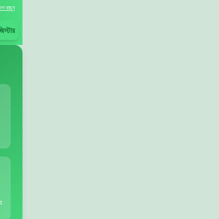
েশ বাছুন
িস্টার
য